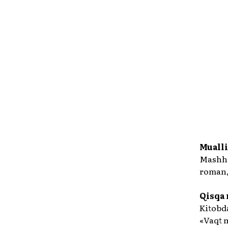
Mualli
Mashhu
roman, 
Qisqa
Kitobda
«Vaqt 