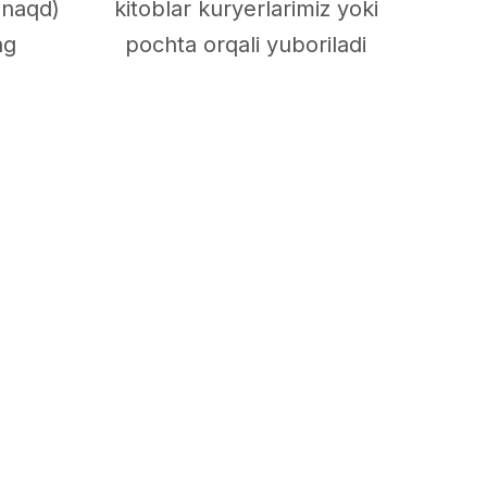
 naqd)
kitoblar kuryerlarimiz yoki
ng
pochta orqali yuboriladi