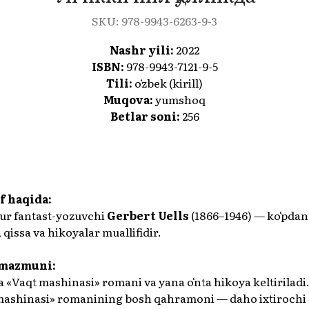
SKU:
978-9943-6263-9-3
Nashr yili:
2022
ISBN:
978-9943-7121-9-5
Tili:
oʻzbek (kirill)
Muqova:
yumshoq
Betlar soni:
256
f haqida:
r fantast-yozuvchi
Gerbert Uells
(1866–1946) — koʻpdan
qissa va hikoyalar muallifidir.
 mazmuni:
 «Vaqt mashinasi» romani va yana oʻnta hikoya keltiriladi
mashinasi» romanining bosh qahramoni — daho ixtirochi