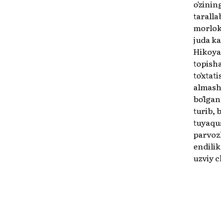
oʻzinin
taralla
morlok
juda kat
Hikoyal
topisha
toʻxtat
almasht
boʻlgan
turib, 
tuyaqus
parvozl
endilik
uzviy c