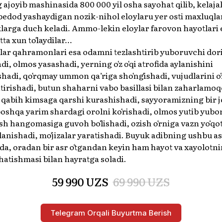
g ajoyib mashinasida 800 000 yil osha sayohat qilib, kelaj
bedod yashaydigan nozik-nihol eloylaru yer osti maxluqla
larga duch keladi. Ammo-lekin eloylar farovon hayotlari 
ta xun toʻlaydilar...
ar qahramonlari esa odamni tezlashtirib yuboruvchi dori
di, olmos yasashadi, yerning oʻz oʻqi atrofida aylanishini
ishadi, qoʻrqmay ummon qaʼriga shoʻngʻishadi, vujudlarini o
irishadi, butun shaharni vabo basillasi bilan zaharlamoq
 qabih kimsaga qarshi kurashishadi, sayyoramizning bir j
boshqa yarim shardagi orolni koʻrishadi, olmos yutib yub
h hangomasiga guvoh boʻlishadi, ozish oʻrniga vazn yoʻqot
anishadi, moʻjizalar yaratishadi. Buyuk adibning ushbu as
da, oradan bir asr oʻtgandan keyin ham hayot va xayolotn
hatishmasi bilan hayratga soladi.
59 990
UZS
69 990
UZS
Telegram Orqali Buyurtma Berish