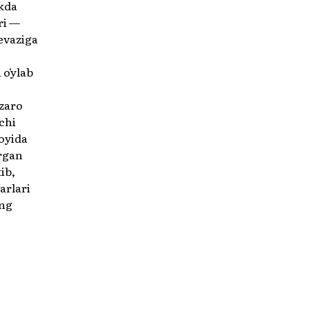
akda
ri —
evaziga
 oʻylab
ʻzaro
chi
oyida
organ
ib,
arlari
ing