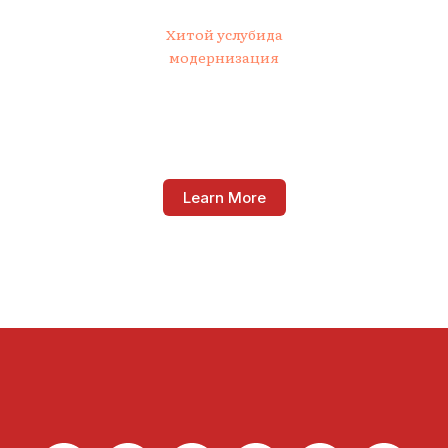
Хитой услубида
модернизация
Learn More