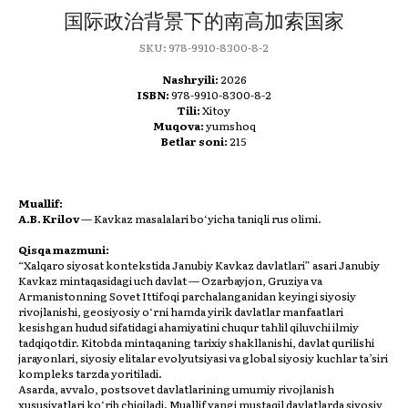
国际政治背景下的南高加索国家
SKU:
978-9910-8300-8-2
Nashryili:
2026
ISBN:
978-9910-8300-8-2
Tili:
Xitoy
Muqova:
yumshoq
Betlar soni:
215
Muallif:
T
A.B. Krilov
— Kavkaz masalalari bo‘yicha taniqli rus olimi.
Qisqa mazmuni:
“Xalqaro siyosat kontekstida Janubiy Kavkaz davlatlari” asari Janubiy
Kavkaz mintaqasidagi uch davlat — Ozarbayjon, Gruziya va
Armanistonning Sovet Ittifoqi parchalanganidan keyingi siyosiy
rivojlanishi, geosiyosiy o‘rni hamda yirik davlatlar manfaatlari
kesishgan hudud sifatidagi ahamiyatini chuqur tahlil qiluvchi ilmiy
tadqiqotdir. Kitobda mintaqaning tarixiy shakllanishi, davlat qurilishi
jarayonlari, siyosiy elitalar evolyutsiyasi va global siyosiy kuchlar ta’siri
kompleks tarzda yoritiladi.
Asarda, avvalo, postsovet davlatlarining umumiy rivojlanish
xususiyatlari ko‘rib chiqiladi. Muallif yangi mustaqil davlatlarda siyosiy