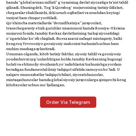
hamda “global arman millati” g‘oyasining davlat siyosatiga ta’siri tahlil
qilinadi. Shuningdek, Tog‘li Qorabog‘ mojarosining tarixiy ildizlari,
chegaralar shakllanishi, ikki urush oqibatlari va urushdan keyingi
vaziyat ham chuqur yoritiladi.
Qo‘shimcha materiallarda “derusifikatsiya” jarayonlari,
transchegaraviy etnik guruhlar muammosi hamda Rossiya–Ukraina
mojarosi fonida Janubiy Kavkaz davlatlarining tashqi siyosatidagi
o‘zgarishlar ko‘rib chiqiladi. Bu esa asarni nafaqat mintaqaviy, balki
kengroq Yevroosiyo geosiyosiy makonini tushunish uchun ham
muhim manbaga aylantiradi.
Umuman olganda, kitob tarixiy faktlar, siyosiy tahlil va geosiyosiy
yondashuvni uyg‘unlashtirgan holda Janubiy Kavkazning bugungi
holati va ehtimoliy rivojlanish yo‘nalishlarini tushunishga yordam
beradigan fundamental ilmiy tadqiqot sifatida namoyon bo‘ladi. U
xalqaro munosabatlar tadqiqotchilari, siyosatshunoslar,
mintaqashunoslar hamda global siyosiy jarayonlarga qiziquvchi keng
kitobxonlar uchun mo‘ljallangan.
Order Via Telegram