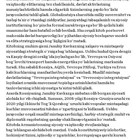
va iqtisodiy elitlarning tez shakllanishi, davlat aktivlarining
xususiylashtirilishi hamda oligarkik tizimlarning paydo bo‘lishi
jarayonlarini tahlil qiladi. Globalizatsiya sharoitida milliy suverenitet va
tashqi ta’sir o‘rtasidagi ziddiyatlar, jamiyatdagi tabaqalanish va siyosiy
institutlarning ko‘pincha formal xarakterga ega bo‘lib qolishi kabi
muammolar ham batafsil ochib beriladi. Shu orqali kitob postsovet
makonida davlat barqarorligi ko‘p jihatdan siyosiy boshqaruv modeli
va elita strategiyasiga bog‘liqligini ko‘rsatadi.
Kitobning muhim qismi Janubiy Kavkazning xalqaro va mintaqaviy
siyosatdagi strategik o‘rniga bag‘ishlangan. Ushbu hudud Qora dengiz
va Kaspiy dengizi oralig‘ida joylashgan bo‘lib, Yevropa va Osiyoni
bog‘lovchi transport hamda energetika yo‘laklarining markazida
turadi. Shu sababli Rossiya, AQSh, Yevropa Ittifoqi, Turkiya va Eron
kabi kuchlarning manfaatlari bu yerda kesishadi. Muallif mintaqa
davlatlarining “Yevropa integratsiyasi” va “Yevroosiyo integratsiyasi”
loyihalari orasida muvozanat topishga urinishlarini hamda bu
tanlovlarning ichki siyosatga ta’sirini tahlil qiladi.
Asarda Rossiyaning Janubiy Kavkazga nisbatan olib borgan siyosati
alohida ko‘rib chiqiladi. Xususan, 2008-yilgi Rossiya–Gruziya urushi va
2020-yilgi Ikkinchi Tog‘li Qorabog‘ urushi kabi voqealar mintaqadagi
kuchlar muvozanatini tubdan o‘zgartirgani ta’kidlanadi. Ushbu
jarayonlar orqali muallif mintaqa xavfsizligi, harbiy-strategik muhit va
diplomatik raqobatning qanday shakllanayotganini ko‘rsatadi.
Kitobda Armanistonning siyosiy va iqtisodiy rivojlanishiga
bag‘ishlangan alohida bob mavjud. Unda konstitutsiyaviy islohotlar,
hokimiyat tizimi, iqtisodiy o‘zgarishlar, korrupsiyaga qarshi kurash